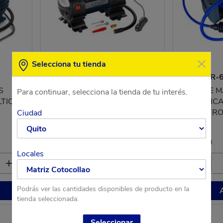
Selecciona tu tienda
SKU: CHAF010400
SKU: MGR-
S
INFLADOR DE LLANTAS
CARRETE 
Para continuar, selecciona la tienda de tu interés.
LTIOS
CAMPBELL HAUSFELD 12V
NEUMATICA
CON LINTERNA LED 150PSI
X 10 METR
Ciudad
$77.27
$80.60
Locales
Podrás ver las cantidades disponibles de producto en la
Agregar
tienda seleccionada.
Seleccionar