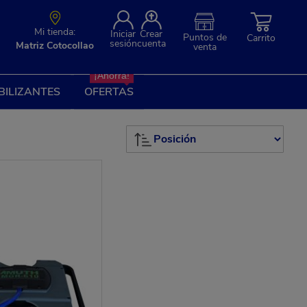
Mi tienda:
Iniciar
Crear
Puntos de
Carrito
sesión
cuenta
Matriz Cotocollao
venta
¡Ahorra!
BILIZANTES
OFERTAS
Set
Descending
Direction