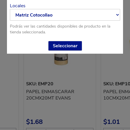
Locales
Podrás ver las cantidades disponibles de producto en la
tienda seleccionada.
Seleccionar
SKU: EMP20
SKU: EMP1
PAPEL ENMASCARAR
PAPEL EN
20CMX20MT EVANS
10CMX20M
$1.68
$1.01