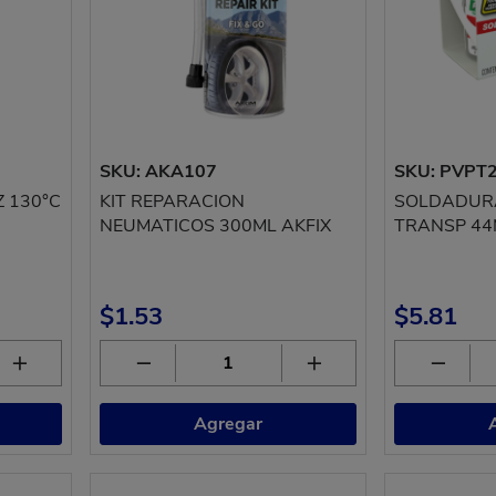
SKU: AKA107
SKU: PVPT
 130°C
KIT REPARACION
SOLDADURA
NEUMATICOS 300ML AKFIX
TRANSP 44
$1.53
$5.81
Agregar