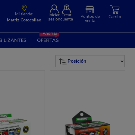
Mi tienda:
Iniciar
Crear
Puntos de
Carrito
sesión
cuenta
Matriz Cotocollao
venta
¡Ahorra!
BILIZANTES
OFERTAS
Set
Descending
Direction