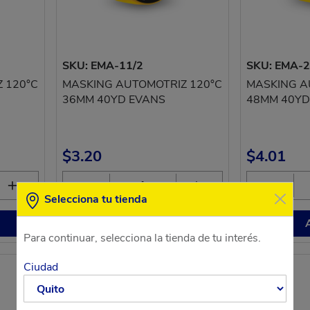
SKU: EMA-11/2
SKU: EMA-
 120°C
MASKING AUTOMOTRIZ 120°C
MASKING A
36MM 40YD EVANS
48MM 40YD
$3.20
$4.01
Selecciona tu tienda
Agregar
Para continuar, selecciona la tienda de tu interés.
Ciudad